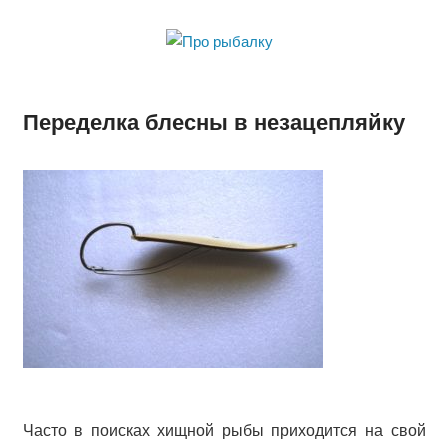
Skip
to
Про
content
Сайт об особенностях рыбной ловли и искусству успешной
рыбалку
рыбалки
Переделка блесны в незацепляйку
Часто в поисках хищной рыбы приходится на свой