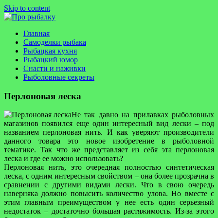
Skip to content
Про рыбалку
Сайт об особенностях рыбной ловли и искусству успешной
Главная
рыбалки
Самоделки рыбака
Рыбацкая кухня
Рыбацкий юмор
Снасти и наживки
Рыболовные секреты
Перлоновая леска
Не так давно на прилавках рыболовных
магазинов появился еще один интересный вид лески – под
названием перлоновая нить. И как уверяют производители
данного товара это новое изобретение в рыболовной
тематике. Так что же представляет из себя эта перлоновая
леска
и где ее можно использовать?
Перлоновая нить, это очередная полностью синтетическая
леска, с одним интересным свойством – она более прозрачна в
сравнении с другими видами лески. Что в свою очередь
наверняка должно повысить количество улова. Но вместе с
этим главным преимуществом у нее есть один серьезный
недостаток – достаточно большая растяжимость. Из-за этого