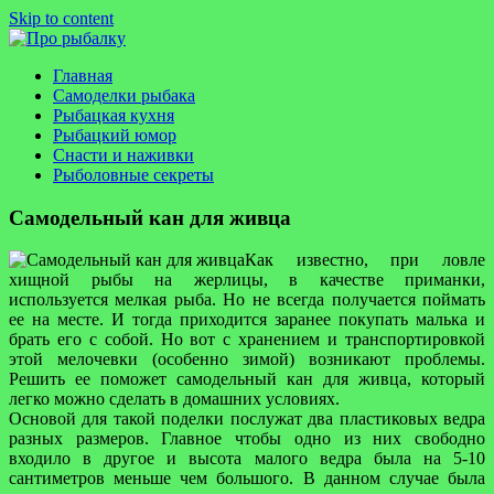
Skip to content
Про рыбалку
Сайт об особенностях рыбной ловли и искусству успешной
Главная
рыбалки
Самоделки рыбака
Рыбацкая кухня
Рыбацкий юмор
Снасти и наживки
Рыболовные секреты
Самодельный кан для живца
Как известно, при ловле
хищной рыбы на жерлицы, в качестве приманки,
используется мелкая рыба. Но не всегда получается поймать
ее на месте. И тогда приходится заранее покупать малька и
брать его с собой. Но вот с хранением и транспортировкой
этой мелочевки (особенно зимой) возникают проблемы.
Решить ее поможет самодельный кан для живца, который
легко можно сделать в домашних условиях.
Основой для такой поделки послужат два пластиковых ведра
разных размеров. Главное чтобы одно из них свободно
входило в другое и высота малого ведра была на 5-10
сантиметров меньше чем большого. В данном случае была