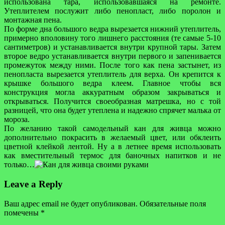
использована тара, использовавшаяся на ремонте.
Утеплителем послужит либо пенопласт, либо поролон и
монтажная пена.
По форме дна большого ведра вырезается нижний утеплитель,
примерно вполовину того лишнего расстояния (те самые 5-10
сантиметров) и устанавливается внутри крупной тары. Затем
второе ведро устанавливается внутри первого и запенивается
промежуток между ними. После того как пена застынет, из
пенопласта вырезается утеплитель для верха. Он крепится к
крышке большого ведра клеем. Главное чтобы вся
конструкция могла аккуратным образом закрываться и
открываться. Получится своеобразная матрешка, но с той
разницей, что она будет утеплена и надежно спрячет малька от
мороза.
По желанию такой самодельный кан для живца можно
дополнительно покрасить в желаемый цвет, или обклеить
цветной клейкой лентой. Ну а в летнее время использовать
как вместительный термос для баночных напитков и не
только…
Leave a Reply
Ваш адрес email не будет опубликован.
Обязательные поля
помечены
*