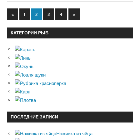
«
Previous
1
2
3
4
Next
»
Навигация
Posts
Posts
по
КАТЕГОРИИ РЫБ
записям
ПОСЛЕДНИЕ ЗАПИСИ
Наживка из яйца