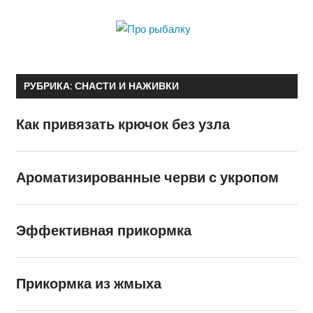
Skip
to
Про
content
Сайт об особенностях рыбной ловли и искусству успешной
рыбалку
рыбалки
РУБРИКА:
СНАСТИ И НАЖИВКИ
Как привязать крючок без узла
Ароматизированные черви с укропом
Эффективная прикормка
Прикормка из жмыха