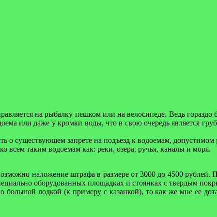
балки
равляется на рыбалку пешком или на велосипеде. Ведь гораздо б
одоема или даже у кромки воды
, что в свою очередь является гр
ать о существующем запрете на подъезд к водоемам, допустимом
 всем таким водоемам как: реки, озера, ручья, каналы и моря.
возможно наложение штрафа в размере от 3000 до 4500 рублей. 
специально оборудованных площадках и стоянках с твердым покр
но большой лодкой (к примеру с казанкой), то как же мне ее дот