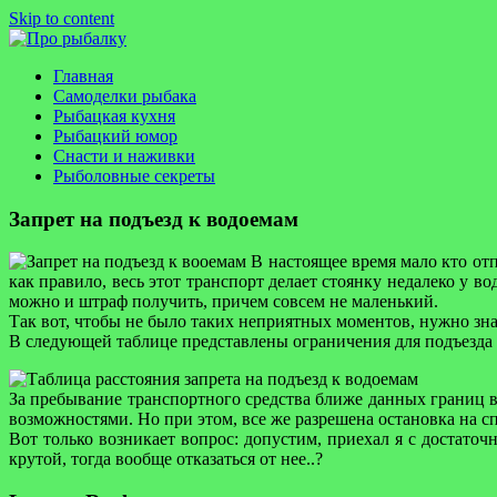
Skip to content
Про рыбалку
Сайт об особенностях рыбной ловли и искусству успешной ры
Главная
Самоделки рыбака
Рыбацкая кухня
Рыбацкий юмор
Снасти и наживки
Рыболовные секреты
Запрет на подъезд к водоемам
В настоящее время мало кто отп
как правило, весь этот транспорт делает стоянку недалеко у в
можно и штраф получить, причем совсем не маленький.
Так вот, чтобы не было таких неприятных моментов, нужно зн
В следующей таблице представлены ограничения для подъезда ко
За пребывание транспортного средства ближе данных границ 
возможностями. Но при этом, все же разрешена остановка на 
Вот только возникает вопрос: допустим, приехал я с достаточ
крутой, тогда вообще отказаться от нее..?